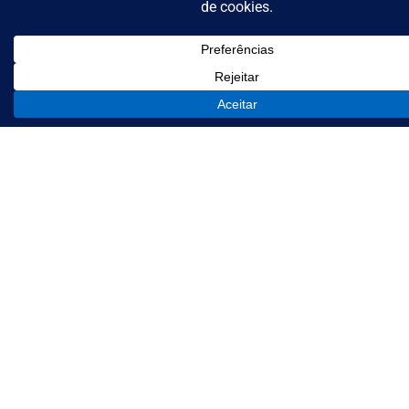
Aqui nascem os cientistas
e engenheiros que mudam
o mundo
Plano Curricular