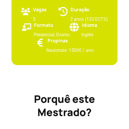
Vagas
Duração
5
2 anos (120 ECTS)
Formato
Idioma
Presencial, Diurno
Inglês
Propinas
Nacionais: 1500€ / ano
Porquê este
Mestrado?