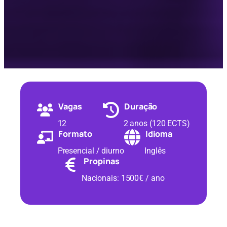
Vagas
Duração
12
2 anos (120 ECTS)
Formato
Idioma
Presencial / diurno
Inglês
Propinas
Nacionais: 1500€ / ano