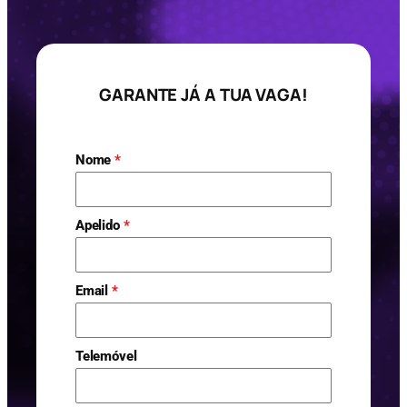
GARANTE JÁ A TUA VAGA!
Nome
*
Apelido
*
Email
*
Telemóvel