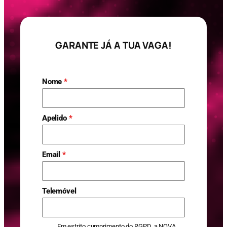
GARANTE JÁ A TUA VAGA!
Nome
*
Apelido
*
Email
*
Telemóvel
Em estrito cumprimento do RGPD, a NOVA