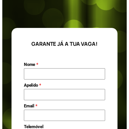
GARANTE JÁ A TUA VAGA!
Nome
*
Apelido
*
Email
*
Telemóvel