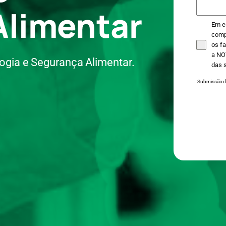
Alimentar
Em e
compr
os fa
a NO
ogia e Segurança Alimentar.
das 
Submissão de