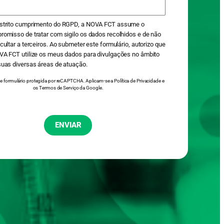
strito cumprimento do RGPD, a NOVA FCT assume o
omisso de tratar com sigilo os dados recolhidos e de não
cultar a terceiros. Ao submeter este formulário, autorizo que
VA FCT utilize os meus dados para divulgações no âmbito
suas diversas áreas de atuação.
 formulário protegida por reCAPTCHA. Aplicam-se a
Política de Privacidade
e
os
Termos de Serviço
da Google.
ENVIAR