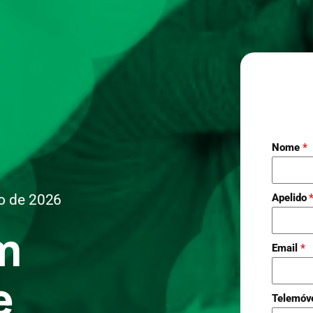
Nome
*
o de 2026
Apelido
m
Email
*
e
Telemóv